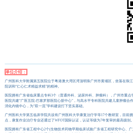
单位介绍：
广州医科大学附属第五医院位于粤港澳大湾区湾顶明珠广州市黄埔区，坐落在珠江河
院训和“仁心仁术精益求精”的精神。
医院拥有广东省临床重点专科3个（普通外科、泌尿外科、肿瘤科），广州市重点
医院共建“广医五院-巴塞罗那医院心脏中心”，与高水平专科医院共建儿童肿瘤合
消化内镜中心，为“双一流”学科建设打下坚实基础。
广州医科大学第五临床学院共设有广州医科大学康复治疗学等17个教研室，目前
点，康复作业治疗专业还通过了WFOT国际认证，认证等级为7年复审的最高级别
医院拥有广东省工程中心2个(生物技术药物早期临床试验广东省工程研究中心、广