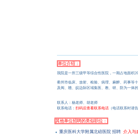
单位介绍：
我院是一所三级甲等综合性医院，一期占地面积208亩
衢州市临床、放射、检验、病理、麻醉、药事等
及闽、赣、皖边际区域集医、教、研、防为一体
联系人：杨老师、胡老师
联系电话：
扫码后查看联系电话
（电话联系时请告诉
其他单位招聘的类似职位：
重庆医科大学附属北碚医院 招聘
介入与