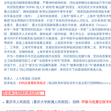
女性盆底功能障碍微创重建、严重神经精神疾病、消化道肿瘤综合微创诊疗等方面
同济医院秉持“兴学科·强人才·精管理·树品牌”的理念，依托同济大学深厚底蕴
重点实验室”。拥有国家级“有突出贡献的中青年专家”、“国务院政府特殊津贴专
科学基金优青（海外）、上海市科技精英、上海市“领军人才”、上海市“优秀学术带头
教授”的全周期的引育培养体系，打造了具有同济特色的人才队伍。近年来承担“国家重点研
金重大、重点项目”、重大仪器等国家级重点项目50余项。成果发表在《Science》《Na
科学一等奖”“教育部科技进步一等奖”和“上海市科技进步一等奖”“上海市国际科
院，重视医学人才的培养。拥有临床一级学科硕、博士学位点，设有临床医学博士
家3DHD手术转播系统/远程医疗示教基地，是中华医学会视听教材制作基地及
秀师资，获批上海高校市级重点课程、上海高等学校一流本科课程、上海市全英文
二、三等奖、上海市市赛金奖、首届全国全科医师临床技能大赛第二名、医学生临
市市长奖、宝钢特殊奖、上海市青年五四奖章等荣誉称号。
作为一所拥有百年历史品牌的现代化医院，同济医院以党建引领，坚持高质量发展，
文卫体系统模范职工小家”“全国青年文明号”等荣誉。医院坚持公益性的办院方向，
而溢于外，立足于“家文化”的温馨和凝聚，开枝于“健康传播文化”与“健康服务
挥了同济人“同心同德同舟楫”的博大胸怀，将同济天下的爱国情怀洒满大地。
联系人：人力资源处 沈老师
联系电话：
扫码后查看联系电话
（电话联系时请告诉对方是从医疗招聘网站www.yxs
其他单位招聘的类似职位：
重庆市人民医院（重庆大学附属人民医院） 招聘
呼吸与危重症医学