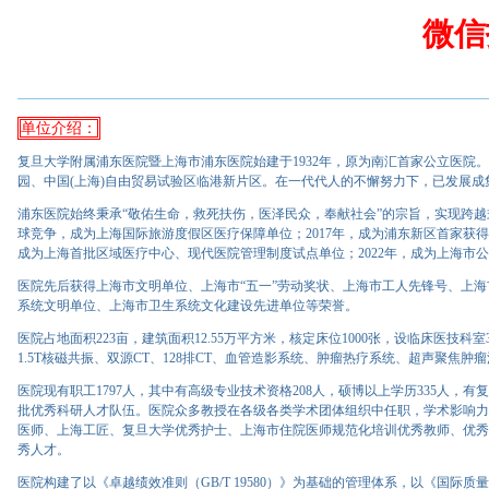
微信
单位介绍：
复旦大学附属浦东医院暨上海市浦东医院始建于1932年，原为南汇首家公立医
园、中国(上海)自由贸易试验区临港新片区。在一代代人的不懈努力下，已发展
浦东医院始终秉承“敬佑生命，救死扶伤，医泽民众，奉献社会”的宗旨，实现跨越式
球竞争，成为上海国际旅游度假区医疗保障单位；2017年，成为浦东新区首家获得
成为上海首批区域医疗中心、现代医院管理制度试点单位；2022年，成为上海市
医院先后获得上海市文明单位、上海市“五一”劳动奖状、上海市工人先锋号、上
系统文明单位、上海市卫生系统文化建设先进单位等荣誉。
医院占地面积223亩，建筑面积12.55万平方米，核定床位1000张，设临床医技科室32
1.5T核磁共振、双源CT、128排CT、血管造影系统、肿瘤热疗系统、超声聚焦
医院现有职工1797人，其中有高级专业技术资格208人，硕博以上学历335人，
批优秀科研人才队伍。医院众多教授在各级各类学术团体组织中任职，学术影响力
医师、上海工匠、复旦大学优秀护士、上海市住院医师规范化培训优秀教师、优秀
秀人才。
医院构建了以《卓越绩效准则（GB/T 19580）》为基础的管理体系，以《国