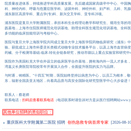
院质量改进体系，持续推进学科高质量发展。先后建成国家高级卒中中心、中国胸
科、神经内科、呼吸与危重症医学科、泌尿外科、神经外科、妇产科、儿科、乳腺外
浦东新区高原学科、重点学(专)科、新兴交叉学科、亚专科28项。
浦东医院是复旦大学附属医院，承担本科生全程理论教学和研究生、规培生等的培
践基地，上海市住院医师规范化培训基地、助理全科医生规范化培训基地、全科医
多功能的临床技能培训与考核中心。
医院与复旦大学上海医学院共同成立复旦大学上海医学院药物临床研究（浦东）中
验。获批成立上海市科委灵长类模式动物专业技术服务平台，以及上海市血管病变调
药械、分子检测等基础-临床-转化全链条研究，推动市级以上重点实验室和研究
医院作为美国杜克大学在外设立的临床医学合作基地，拥有海内外一流人才多名，
湾嘉义长庚医院等院校常年开展深入合作，全面提升医院的实力与品牌。
与时逐，铸精医。“十四五”时期，医院始终坚持以病患为中心，以员工为根本，
东，辐射全国及亚太地区，向着高品质与高安全国际化研究型医学中心大步奋进！
联系人：蔡老师
联系电话：
扫码后查看联系电话
（电话联系时请告诉对方是从医疗招聘网站www.yxs
其他单位招聘的类似职位：
重庆医科大学附属第二医院 招聘
创伤急救专病首席专家
[2026-08-10